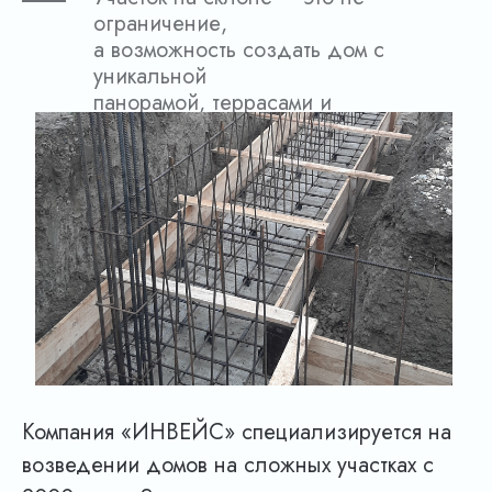
ограничение,
а возможность создать дом с
уникальной
панорамой, террасами и
выходом к морю.
Но строительство здесь требует
особых
инженерных решений:
правильного
выбора фундамента,
укрепления грунта,
грамотного водоотведения.
Компания «ИНВЕЙС» специализируется на
возведении домов на сложных участках с