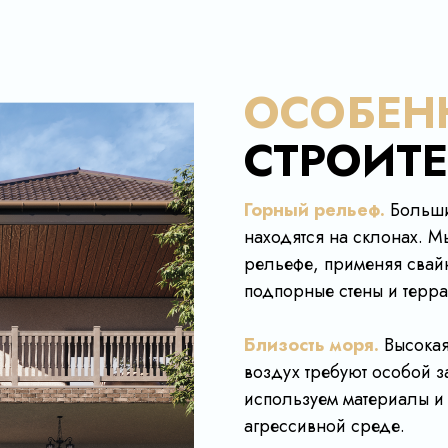
ОСОБЕН
СТРОИТЕ
Горный рельеф.
Больши
находятся на склонах. 
рельефе, применяя свай
подпорные стены и терр
Близость моря.
Высокая
воздух требуют особой 
используем материалы и 
агрессивной среде.