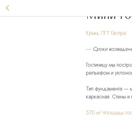
Мини-го
Крым, ПГТ Гаспра
―
Сроки возведени
Гостиницу мы постр
рельефом и уклоном
Тип фундамента — м
каркасная. Стены и
570 м² площадь гос