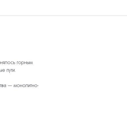
жнялось горным
е пути.
ства — монолитно-