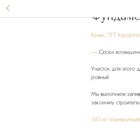
Фундаме
Крым, ПГТ Курортн
―
Сроки возведени
Участок для этого 
ровный.
Мы выполнили залив
закончить строител
360 м² планируема